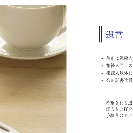
遺言
生前に遺産の
相続人同士の
相続人以外に
公正証書遺言
希望される遺
証人との打合
手続きのサポ